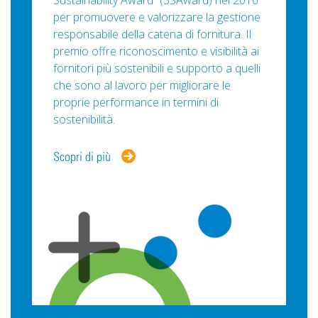
per promuovere e valorizzare la gestione
responsabile della catena di fornitura. Il
premio offre riconoscimento e visibilità ai
fornitori più sostenibili e supporto a quelli
che sono al lavoro per migliorare le
proprie performance in termini di
sostenibilità.
Scopri di più