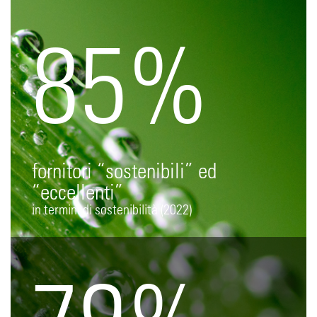
85%
fornitori “sostenibili” ed
“eccellenti”
in termini di sostenibilità (2022)
79%