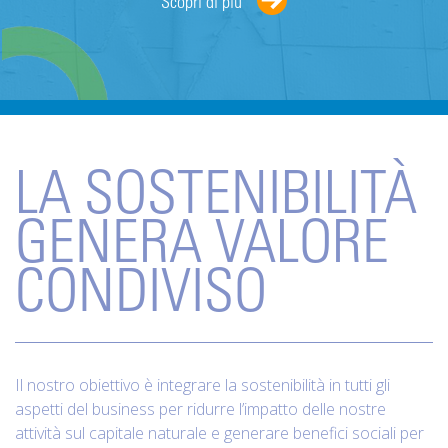
Scopri di più
LA SOSTENIBILITÀ
GENERA VALORE
CONDIVISO
Il nostro obiettivo è integrare la sostenibilità in tutti gli
aspetti del business per ridurre l’impatto delle nostre
attività sul capitale naturale e generare benefici sociali per