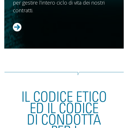
per gestire l’intero ciclo di vita dei nostri
contratti.
IL CODICE ETICO
ED IL CODICE
DI CONDOTTA