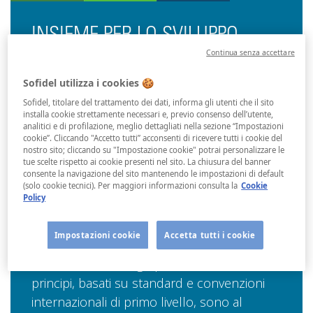
INSIEME PER LO SVILUPPO
SOSTENIBILE
Continua senza accettare
Sofidel utilizza i cookies 🍪
Dal 2010 Sofidel abbraccia
i Dieci Principi
Sofidel, titolare del trattamento dei dati, informa gli utenti che il sito
del Global Compact delle Nazioni Unite
in
installa cookie strettamente necessari e, previo consenso dell’utente,
analitici e di profilazione, meglio dettagliati nella sezione “Impostazioni
materia di diritti umani, standard lavorativi,
cookie”. Cliccando "Accetto tutti” acconsenti di ricevere tutti i cookie del
tutela dell’ambiente e lotta alla corruzione.
nostro sito; cliccando su "Impostazione cookie" potrai personalizzare le
tue scelte rispetto ai cookie presenti nel sito. La chiusura del banner
Ci impegniamo a integrarli nelle nostre
consente la navigazione del sito mantenendo le impostazioni di default
strategie e nel nostro modo di fare
(solo cookie tecnici). Per maggiori informazioni consulta la
Cookie
Policy
business. Vogliamo creare una cultura
aziendale condivisa basata sull’integrità e
Impostazioni cookie
Accetta tutti i cookie
porre le basi per uno sviluppo realmente
sostenibile nel lungo periodo. Questi
principi, basati su standard e convenzioni
internazionali di primo livello, sono al