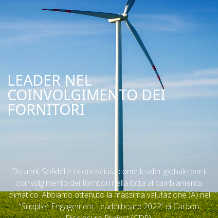
LEADER NEL
COINVOLGIMENTO DEI
FORNITORI
Da anni, Sofidel è riconosciuta come leader globale per il
coinvolgimento dei fornitori nella lotta al cambiamento
climatico. Abbiamo ottenuto la massima valutazione (A) nel
“Supplier Engagement Leaderboard 2022” di Carbon
Disclosure Project (CDP).