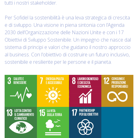
tutti i nostri stakeholder.
Per Sofidel la sostenibilità è una leva strategica di crescita
e di sviluppo. Una visione in piena sintonia con l’Agenda
2030 dell’Organizzazione delle Nazioni Unite e con i 17
Obiettivi di Sviluppo Sostenibile. Un impegno che nasce dal
sistema di principi e valori che guidano il nostro approccio
al business. Con l’obiettivo di costruire un futuro inclusivo,
sostenibile e resiliente per le persone e il pianeta.